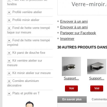
fenêtre
Profilé verrière atelier
Profilé miroir atelier
Envoyer à un ami
Envoyer à un ami
Fond de hotte verre trempé
laque sur mesure
Partager sur Facebook
Imprimer
Fond de hotte verre trempé
imprimé
30 AUTRES PRODUITS DANS
Kit paroi de douche fixe
Kit verrière atelier sur
mesure
Kit miroir atelier sur mesure
Support...
Support...
Cornière aluminium
décorative
Voir
Voir
Plats et profilé en T
En savoir plus
Commentai