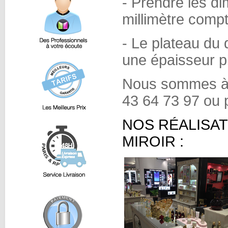
- Prendre les d
millimètre compt
- Le plateau du 
une épaisseur p
Nous sommes à v
43 64 73 97 ou 
NOS RÉALISA
MIROIR :