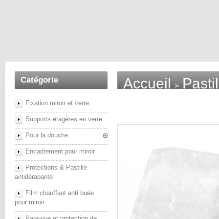
Catégorie
Accueil
Pasti
>
pour verre x10
Fixation miroir et verre
Supports étagères en verre
Pour la douche
Encadrement pour miroir
Protections & Pastille
antidérapante
Film chauffant anti buée
pour miroir
Pare-vue et protection de