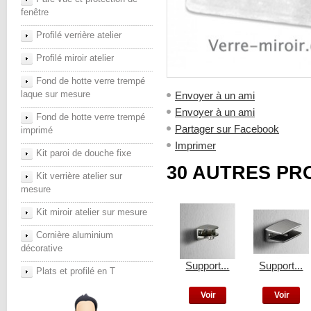
fenêtre
Profilé verrière atelier
Profilé miroir atelier
Fond de hotte verre trempé
laque sur mesure
Envoyer à un ami
Envoyer à un ami
Fond de hotte verre trempé
Partager sur Facebook
imprimé
Imprimer
Kit paroi de douche fixe
30 AUTRES PR
Kit verrière atelier sur
mesure
Kit miroir atelier sur mesure
Cornière aluminium
décorative
Support...
Support...
Plats et profilé en T
Voir
Voir