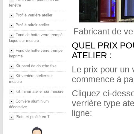
fenêtre
Profilé verrière atelier
Profilé miroir atelier
Fabricant de ver
Fond de hotte verre trempé
laque sur mesure
QUEL PRIX PO
Fond de hotte verre trempé
ATELIER :
imprimé
Kit paroi de douche fixe
Le prix pour un 
Kit verrière atelier sur
commence à part
mesure
Cliquez ci-desso
Kit miroir atelier sur mesure
verrière type at
Cornière aluminium
décorative
ligne:
Plats et profilé en T