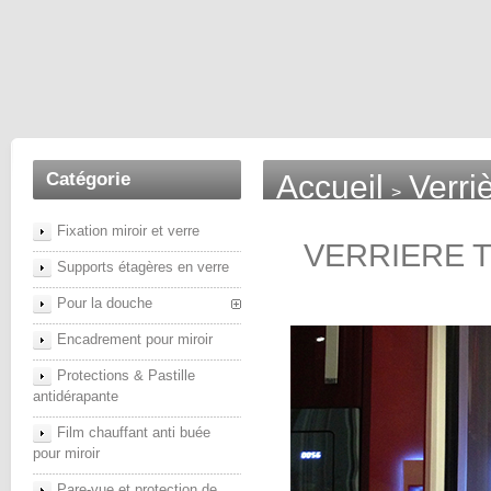
Catégorie
Accueil
Verriè
>
Fixation miroir et verre
VERRIERE T
Supports étagères en verre
Pour la douche
Encadrement pour miroir
Protections & Pastille
antidérapante
Film chauffant anti buée
pour miroir
Pare-vue et protection de