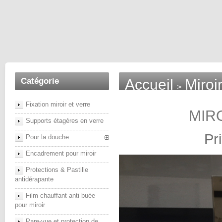
Catégorie
Accueil
Miroi
>
Fixation miroir et verre
MIR
Supports étagères en verre
Pr
Pour la douche
Encadrement pour miroir
Protections & Pastille
antidérapante
Film chauffant anti buée
pour miroir
Pare-vue et protection de