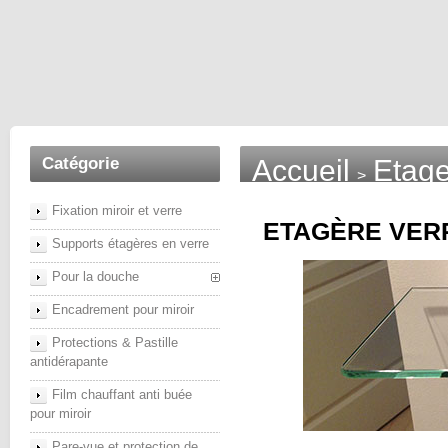
Catégorie
Accueil
Etage
>
Fixation miroir et verre
ETAGÈRE VERR
Supports étagères en verre
Pour la douche
Encadrement pour miroir
Protections & Pastille
antidérapante
Film chauffant anti buée
pour miroir
Pare-vue et protection de