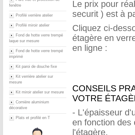
Le prix pour réa
fenêtre
securit ) est à pa
Profilé verrière atelier
Profilé miroir atelier
Cliquez ci-desso
Fond de hotte verre trempé
étagère en verr
laque sur mesure
en ligne :
Fond de hotte verre trempé
imprimé
Kit paroi de douche fixe
Kit verrière atelier sur
mesure
CONSEILS PRA
Kit miroir atelier sur mesure
VOTRE ÉTAGÈ
Cornière aluminium
décorative
- L'épaisseur d'
Plats et profilé en T
en fonction des
l'étagère.