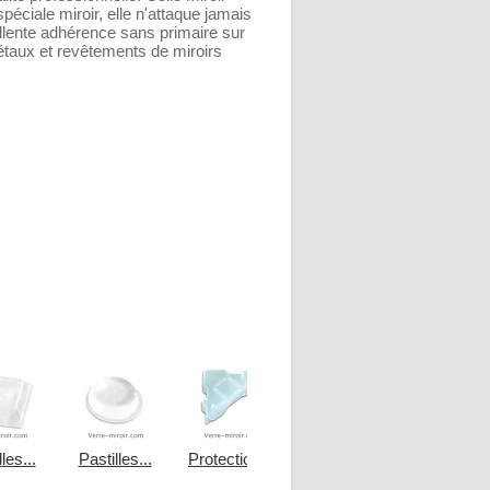
éciale miroir, elle n'attaque jamais
ellente adhérence sans primaire sur
étaux et revêtements de miroirs
les...
Pastilles...
Protection...
Joint double...
Joint doubl