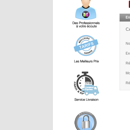
En
C
Non
Ex
Ré
Mo
Ré