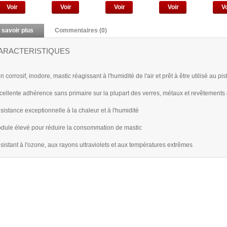
Voir
Voir
Voir
Voir
Vo
 savoir plus
Commentaires (0)
ARACTERISTIQUES
 corrosif, inodore, mastic réagissant à l'humidité de l'air et prêt à être utilisé au pis
cellente adhérence sans primaire sur la plupart des verres, métaux et revêtements 
sistance exceptionnelle à la chaleur et à l'humidité
dule élevé pour réduire la consommation de mastic
sistant à l'ozone, aux rayons ultraviolets et aux températures extrêmes