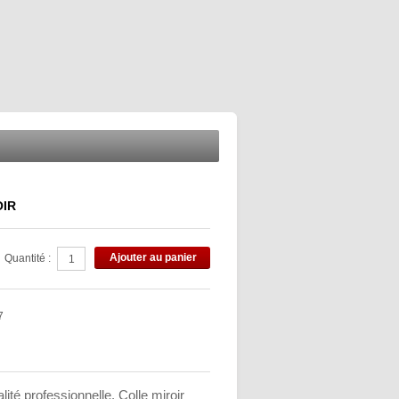
OIR
Ajouter au panier
Quantité :
7
alité professionnelle. Colle miroir