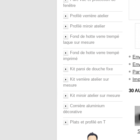
fenêtre
Profilé verrière atelier
Profilé miroir atelier
Fond de hotte verre trempé
laque sur mesure
Fond de hotte verre trempé
Env
imprimé
Env
Kit paroi de douche fixe
Par
Imp
Kit verrière atelier sur
mesure
30 A
Kit miroir atelier sur mesure
Cornière aluminium
décorative
Plats et profilé en T
S