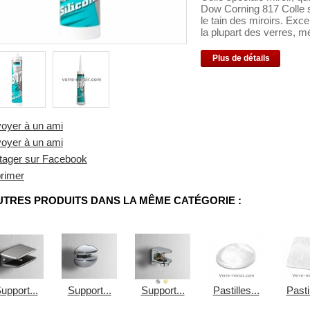
Dow Corning 817 Colle sp
le tain des miroirs. Exc
la plupart des verres, m
Plus de détails
oyer à un ami
oyer à un ami
tager sur Facebook
rimer
UTRES PRODUITS DANS LA MÊME CATÉGORIE :
upport...
Support...
Support...
Pastilles...
Pastil