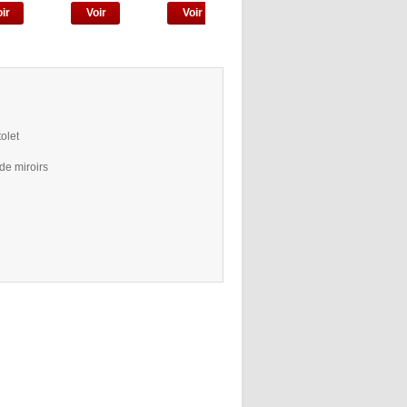
ir
Voir
Voir
Voir
Voir
tolet
de miroirs