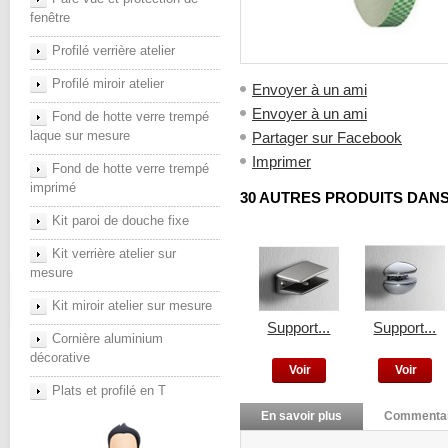
fenêtre
Profilé verrière atelier
Profilé miroir atelier
Envoyer à un ami
Envoyer à un ami
Fond de hotte verre trempé
laque sur mesure
Partager sur Facebook
Imprimer
Fond de hotte verre trempé
imprimé
30 AUTRES PRODUITS DANS
Kit paroi de douche fixe
Kit verrière atelier sur
mesure
Kit miroir atelier sur mesure
Support...
Support...
Cornière aluminium
décorative
Voir
Voir
Plats et profilé en T
En savoir plus
Commentai