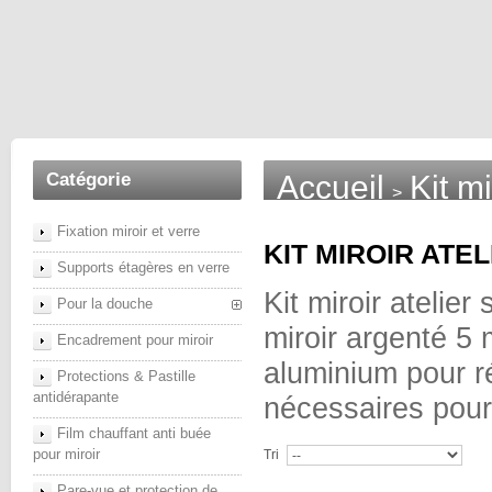
Catégorie
Accueil
Kit m
>
Fixation miroir et verre
KIT MIROIR ATE
Supports étagères en verre
Kit miroir atelie
Pour la douche
miroir argenté 5
Encadrement pour miroir
aluminium pour ré
Protections & Pastille
antidérapante
nécessaires pour d
Film chauffant anti buée
pour miroir
Tri
Pare-vue et protection de