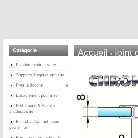
Catégorie
Accueil
joint
>
Fixation miroir et verre
Supports étagères en verre
Pour la douche
Encadrement pour miroir
Protections & Pastille
antidérapante
Film chauffant anti buée
pour miroir
Pare-vue et protection de