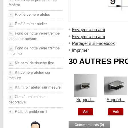
fenêtre
Profilé verrière atelier
Profilé miroir atelier
Envoyer à un ami
Fond de hotte verre trempé
Envoyer à un ami
laque sur mesure
Partager sur Facebook
Fond de hotte verre trempé
Imprimer
imprimé
30 AUTRES PR
Kit paroi de douche fixe
Kit verrière atelier sur
mesure
Kit miroir atelier sur mesure
Cornière aluminium
Support...
Support...
décorative
Plats et profilé en T
Voir
Voir
Commentaires (0)