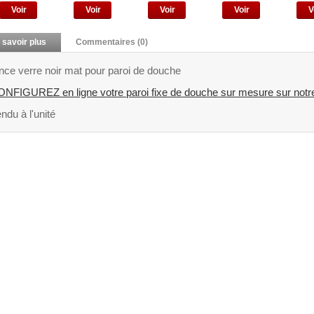
Voir
Voir
Voir
Voir
V
 savoir plus
Commentaires (0)
nce verre noir mat pour paroi de douche
NFIGUREZ en ligne votre paroi fixe de douche sur mesure sur no
ndu à l'unité