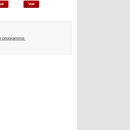
oir
Voir
tre programme