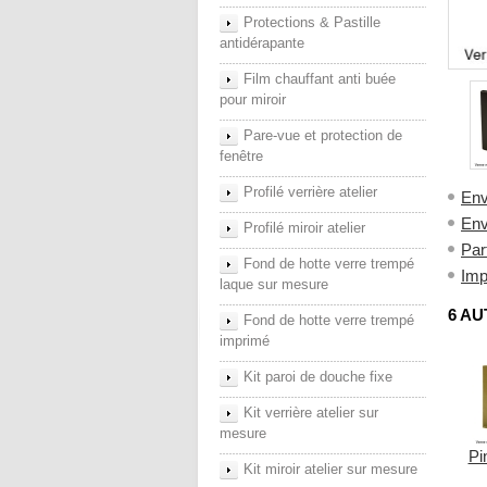
Protections & Pastille
antidérapante
Film chauffant anti buée
pour miroir
Pare-vue et protection de
fenêtre
Profilé verrière atelier
Env
Env
Profilé miroir atelier
Par
Fond de hotte verre trempé
Imp
laque sur mesure
6 AU
Fond de hotte verre trempé
imprimé
Kit paroi de douche fixe
Kit verrière atelier sur
mesure
Pi
Kit miroir atelier sur mesure