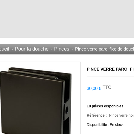
ueil
Pour la douche
Pinces
Pince verre paroi fixe de douc
>
>
>
PINCE VERRE PAROI F
TTC
30,00 €
18
pièces disponibles
Référence :
Pince verre noi
Disponibilité :
En stock