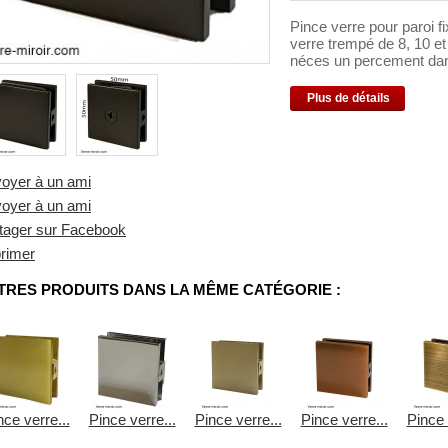
Pince verre pour paroi 
verre trempé de 8, 10 
néces un percement dans
Plus de détails
oyer à un ami
oyer à un ami
tager sur Facebook
rimer
TRES PRODUITS DANS LA MÊME CATÉGORIE :
nce verre...
Pince verre...
Pince verre...
Pince verre...
Pince 