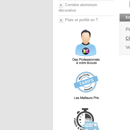
Cornière aluminium
décorative
En
Plats et profilé en T
Pi
CO
Ve